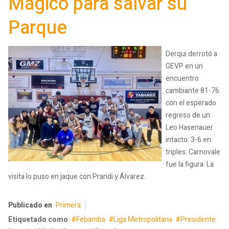
Mágico para salvar su
Parque
Derqui derrotó a
GEVP en un
encuentro
cambiante 81-76
con el esperado
regreso de un
Leo Hasenauer
intacto: 3-6 en
triples. Carnovale
fue la figura. La
visita lo puso en jaque con Prandi y Álvarez.
Publicado en
Primera
Etiquetado como
Febamba
Liga Metropolitana
Presidente