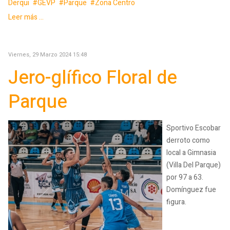
Derqui
GEVP
Parque
Zona Centro
Leer más ...
Viernes, 29 Marzo 2024 15:48
Jero-glífico Floral de
Parque
Sportivo Escobar
derroto como
local a Gimnasia
(Villa Del Parque)
por 97 a 63.
Domínguez fue
figura.