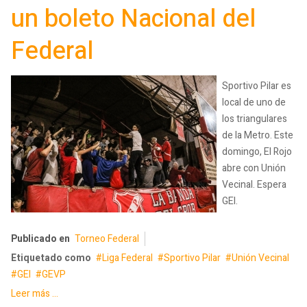
un boleto Nacional del
Federal
Sportivo Pilar es
local de uno de
los triangulares
de la Metro. Este
domingo, El Rojo
abre con Unión
Vecinal. Espera
GEI.
Publicado en
Torneo Federal
Etiquetado como
Liga Federal
Sportivo Pilar
Unión Vecinal
GEI
GEVP
Leer más ...