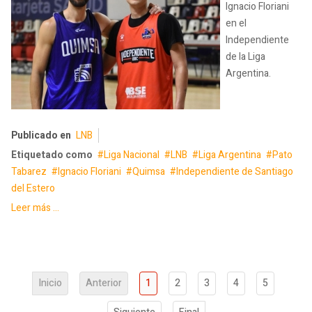
Ignacio Floriani
en el
Independiente
de la Liga
Argentina.
Publicado en
LNB
Etiquetado como
Liga Nacional
LNB
Liga Argentina
Pato
Tabarez
Ignacio Floriani
Quimsa
Independiente de Santiago
del Estero
Leer más ...
Inicio
Anterior
1
2
3
4
5