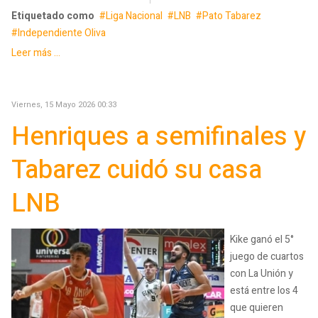
Etiquetado como
Liga Nacional
LNB
Pato Tabarez
Independiente Oliva
Leer más ...
Viernes, 15 Mayo 2026 00:33
Henriques a semifinales y
Tabarez cuidó su casa
LNB
Kike ganó el 5°
juego de cuartos
con La Unión y
está entre los 4
que quieren