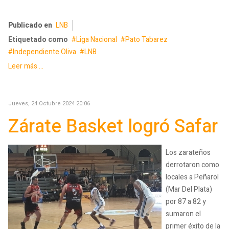
Publicado en
LNB
Etiquetado como
Liga Nacional
Pato Tabarez
Independiente Oliva
LNB
Leer más ...
Jueves, 24 Octubre 2024 20:06
Zárate Basket logró Safar
Los zarateños
derrotaron como
locales a Peñarol
(Mar Del Plata)
por 87 a 82 y
sumaron el
primer éxito de la