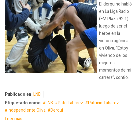
El derquino habló
en La Liga Radio
(FM Plaza 92.1)
luego de ser el
héroe en la
victoria agónica
en Oliva. “Estoy
viviendo de los
mejores
momentos de mi
carrera”, confió.
Publicado en
LNB
Etiquetado como
LNB
Pato Tabarez
Patricio Tabarez
Independiente Oliva
Derqui
Leer más ...