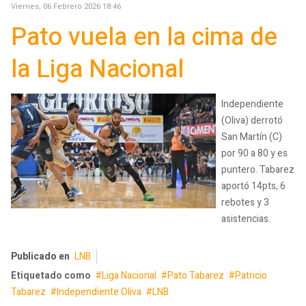
Viernes, 06 Febrero 2026 18:46
Pato vuela en la cima de
la Liga Nacional
Independiente
(Oliva) derrotó
San Martín (C)
por 90 a 80 y es
puntero. Tabarez
aportó 14pts, 6
rebotes y 3
asistencias.
Publicado en
LNB
Etiquetado como
Liga Nacional
Pato Tabarez
Patricio
Tabarez
Independiente Oliva
LNB