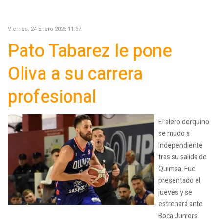
Viernes, 24 Enero 2025 11:37
Pato Tabarez le pone
Oliva a su carrera
profesional
El alero derquino
se mudó a
Independiente
tras su salida de
Quimsa. Fue
presentado el
jueves y se
estrenará ante
Boca Juniors.