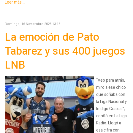
Leer más ...
Domingo, 16 Noviembre 2025 13:16
La emoción de Pato
Tabarez y sus 400 juegos
LNB
“Veo para atrás,
miro a ese chico
que soñaba con
la Liga Nacional y
le digo Gracias”,
confió en La Liga
Radio. Llegó a
esa cifra con