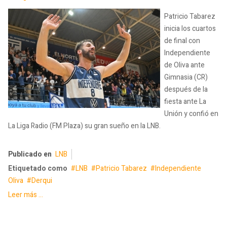
Patricio Tabarez
inicia los cuartos
de final con
Independiente
de Oliva ante
Gimnasia (CR)
después de la
fiesta ante La
Unión y confió en
La Liga Radio (FM Plaza) su gran sueño en la LNB.
Publicado en
LNB
Etiquetado como
LNB
Patricio Tabarez
Independiente
Oliva
Derqui
Leer más ...