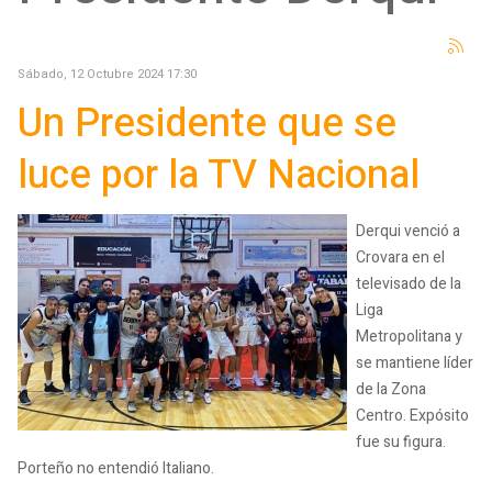
Sábado, 12 Octubre 2024 17:30
Un Presidente que se
luce por la TV Nacional
Derqui venció a
Crovara en el
televisado de la
Liga
Metropolitana y
se mantiene líder
de la Zona
Centro. Expósito
fue su figura.
Porteño no entendió Italiano.