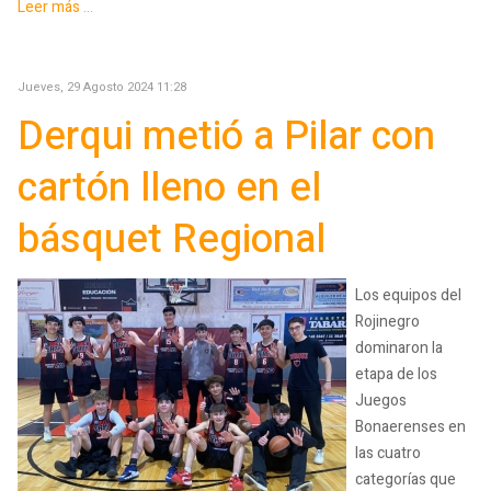
Leer más ...
Jueves, 29 Agosto 2024 11:28
Derqui metió a Pilar con
cartón lleno en el
básquet Regional
Los equipos del
Rojinegro
dominaron la
etapa de los
Juegos
Bonaerenses en
las cuatro
categorías que