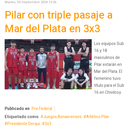
Martes, 03 Septiembre 2024 13:36
Pilar con triple pasaje a
Mar del Plata en 3x3
Los equipos Sub
16 y 18
masculinos de
Pilar estarán en
Mar del Plata. El
femenino tuvo
título para el Sub
16 en Chivilcoy.
Publicado en
Pre Federal
Etiquetado como
Juegos Bonaerenses
Atlético Pilar
Presidente Derqui
3x3