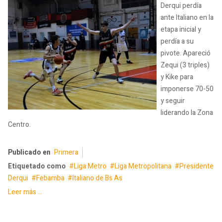
Derqui perdía
ante Italiano en la
etapa inicial y
perdía a su
pivote. Apareció
Zequi (3 triples)
y Kike para
imponerse 70-50
y seguir
liderando la Zona
Centro.
Publicado en
Primera
Etiquetado como
Liga Metro
Liga Metropolitana
Presidente
Derqui
Febamba
Italiano de Bs As
Leer más ...