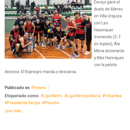
Derqui ganó el
duelo de líderes
en Villa Urquiza
con Leo
Hasenauer
tremendo (5-7
en triples), Ale
Mena dominante
y Kike Henriques
con la pelota
decisiva. El Rojinegro manda y descansa.
Publicado en
Primera
Etiquetado como
Liga Metro
Liga Metropolitana
Febamba
Presidente Derqui
Pinocho
Leer más ...