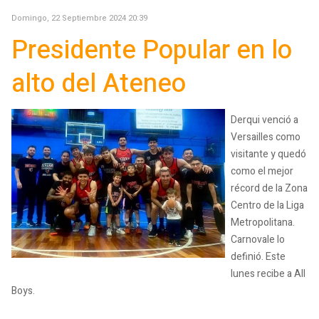
Domingo, 22 Septiembre 2024 20:39
Presidente Popular en lo
alto del Ateneo
Derqui venció a
Versailles como
visitante y quedó
como el mejor
récord de la Zona
Centro de la Liga
Metropolitana.
Carnovale lo
definió. Este
lunes recibe a All
Boys.