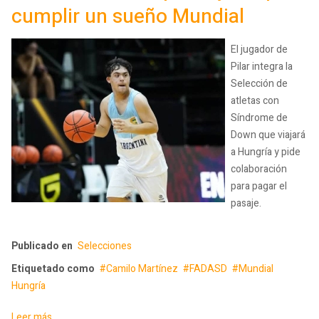
cumplir un sueño Mundial
El jugador de
Pilar integra la
Selección de
atletas con
Síndrome de
Down que viajará
a Hungría y pide
colaboración
para pagar el
pasaje.
Publicado en
Selecciones
Etiquetado como
Camilo Martínez
FADASD
Mundial
Hungría
Leer más ...