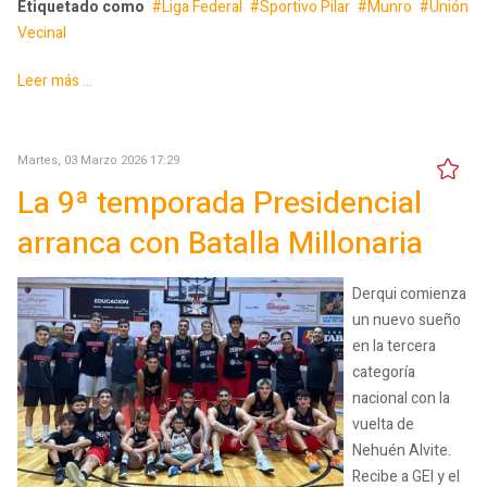
Etiquetado como
Liga Federal
Sportivo Pilar
Munro
Unión
Vecinal
Leer más ...
Martes, 03 Marzo 2026 17:29
La 9ª temporada Presidencial
arranca con Batalla Millonaria
Derqui comienza
un nuevo sueño
en la tercera
categoría
nacional con la
vuelta de
Nehuén Alvite.
Recibe a GEI y el