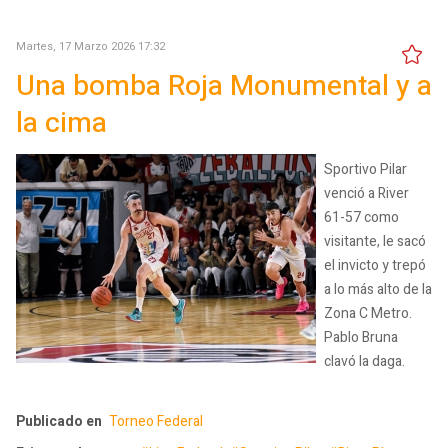
Martes, 17 Marzo 2026 17:32
Una bomba Roja Monumental y a
la cima
Sportivo Pilar
venció a River
61-57 como
visitante, le sacó
el invicto y trepó
a lo más alto de la
Zona C Metro.
Pablo Bruna
clavó la daga.
Publicado en
Torneo Federal