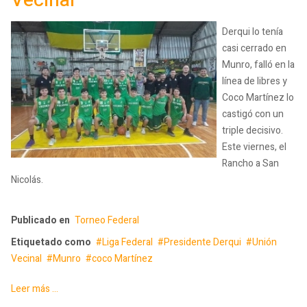
Vecinal
Derqui lo tenía
casi cerrado en
Munro, falló en la
línea de libres y
Coco Martínez lo
castigó con un
triple decisivo.
Este viernes, el
Rancho a San
Nicolás.
Publicado en
Torneo Federal
Etiquetado como
Liga Federal
Presidente Derqui
Unión
Vecinal
Munro
coco Martínez
Leer más ...