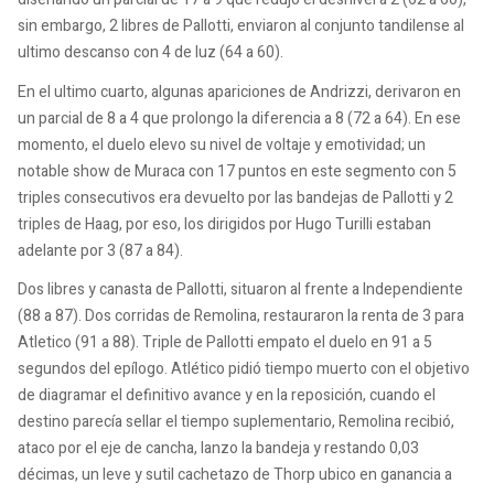
sin embargo, 2 libres de Pallotti, enviaron al conjunto tandilense al
ultimo descanso con 4 de luz (64 a 60).
En el ultimo cuarto, algunas apariciones de Andrizzi, derivaron en
un parcial de 8 a 4 que prolongo la diferencia a 8 (72 a 64). En ese
momento, el duelo elevo su nivel de voltaje y emotividad; un
notable show de Muraca con 17 puntos en este segmento con 5
triples consecutivos era devuelto por las bandejas de Pallotti y 2
triples de Haag, por eso, los dirigidos por Hugo Turilli estaban
adelante por 3 (87 a 84).
Dos libres y canasta de Pallotti, situaron al frente a Independiente
(88 a 87). Dos corridas de Remolina, restauraron la renta de 3 para
Atletico (91 a 88). Triple de Pallotti empato el duelo en 91 a 5
segundos del epílogo. Atlético pidió tiempo muerto con el objetivo
de diagramar el definitivo avance y en la reposición, cuando el
destino parecía sellar el tiempo suplementario, Remolina recibió,
ataco por el eje de cancha, lanzo la bandeja y restando 0,03
décimas, un leve y sutil cachetazo de Thorp ubico en ganancia a