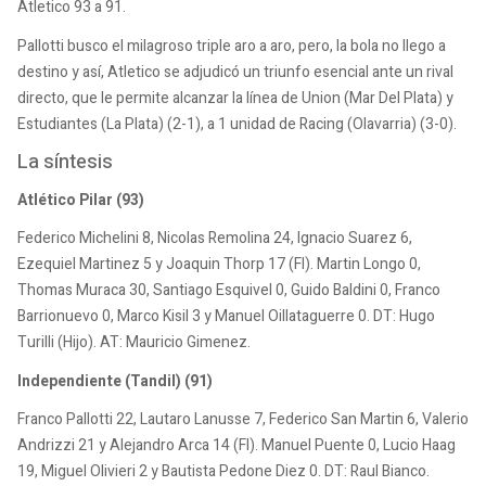
Atletico 93 a 91.
Pallotti busco el milagroso triple aro a aro, pero, la bola no llego a
destino y así, Atletico se adjudicó un triunfo esencial ante un rival
directo, que le permite alcanzar la línea de Union (Mar Del Plata) y
Estudiantes (La Plata) (2-1), a 1 unidad de Racing (Olavarria) (3-0).
La síntesis
Atlético Pilar (93)
Federico Michelini 8, Nicolas Remolina 24, Ignacio Suarez 6,
Ezequiel Martinez 5 y Joaquin Thorp 17 (FI). Martin Longo 0,
Thomas Muraca 30, Santiago Esquivel 0, Guido Baldini 0, Franco
Barrionuevo 0, Marco Kisil 3 y Manuel Oillataguerre 0. DT: Hugo
Turilli (Hijo). AT: Mauricio Gimenez.
Independiente (Tandil) (91)
Franco Pallotti 22, Lautaro Lanusse 7, Federico San Martin 6, Valerio
Andrizzi 21 y Alejandro Arca 14 (FI). Manuel Puente 0, Lucio Haag
19, Miguel Olivieri 2 y Bautista Pedone Diez 0. DT: Raul Bianco.