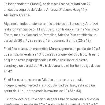
En Independiente (Tandil), se destacó Franco Pallotti con 22
unidades, seguido de Valerio Andrizzi 21, Lucio Haag 19 y
Alejandro Arca 14.
Algo mejor Independiente en inicio; triples de Lanusse y Andrizzi,
le dieron ventaja de 5 (11 a 6), pero, con la dupla interna Martinez-
Thorp, mas la velocidad de Remolina, Atletico Pilar establecio un
parcial de 20 a 7 y se retiro al 1er descanso 8 arriba (26 a 18).
En el 2do cuarto, un encendido Muraca, genero un parcial de 10 a 5
que amplio la ventaja a 13 (36 a 23), aunque, del otro lado, Haag no
se quedo atras y agregandole un triple casi sobre el cierre,
construyo un parcial de 19 a 6 clausurando el 1er tiempo igualados
en 42.
En el 3er cuarto, mientras Atletico entro en una sequía,
Independiente, merced a la productividad de Haag, estampo un
sprint de 11 a 1 obteniendo la maxima de 10 (53 a 43).
El elenco local resurgio con el desequilibro de Remolina y Michelini,
diseñando un parcial de 17 a 9 que redujo el desnivel a 2 (62 a 60),