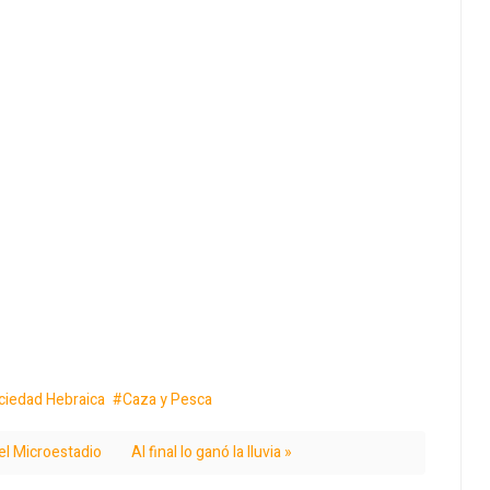
ciedad Hebraica
Caza y Pesca
el Microestadio
Al final lo ganó la lluvia »