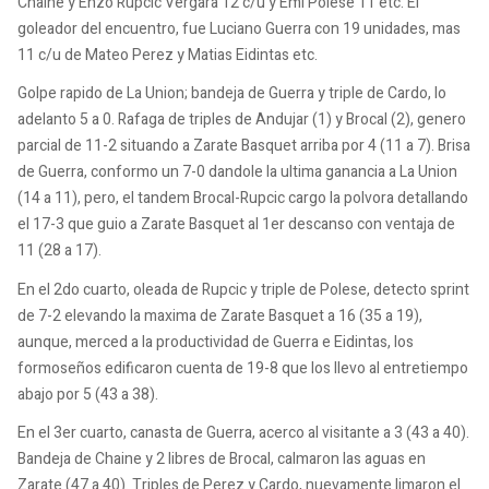
Chaine y Enzo Rupcic Vergara 12 c/u y Emi Polese 11 etc. El
goleador del encuentro, fue Luciano Guerra con 19 unidades, mas
11 c/u de Mateo Perez y Matias Eidintas etc.
Golpe rapido de La Union; bandeja de Guerra y triple de Cardo, lo
adelanto 5 a 0. Rafaga de triples de Andujar (1) y Brocal (2), genero
parcial de 11-2 situando a Zarate Basquet arriba por 4 (11 a 7). Brisa
de Guerra, conformo un 7-0 dandole la ultima ganancia a La Union
(14 a 11), pero, el tandem Brocal-Rupcic cargo la polvora detallando
el 17-3 que guio a Zarate Basquet al 1er descanso con ventaja de
11 (28 a 17).
En el 2do cuarto, oleada de Rupcic y triple de Polese, detecto sprint
de 7-2 elevando la maxima de Zarate Basquet a 16 (35 a 19),
aunque, merced a la productividad de Guerra e Eidintas, los
formoseños edificaron cuenta de 19-8 que los llevo al entretiempo
abajo por 5 (43 a 38).
En el 3er cuarto, canasta de Guerra, acerco al visitante a 3 (43 a 40).
Bandeja de Chaine y 2 libres de Brocal, calmaron las aguas en
Zarate (47 a 40). Triples de Perez y Cardo, nuevamente limaron el